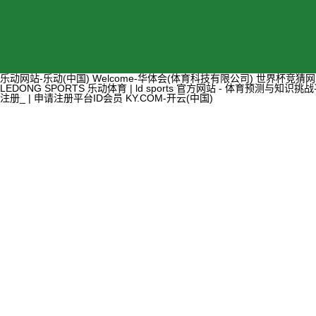
乐动网站-乐动(中国)
Welcome-华体会(体育科技有限公司)
世界杯竞猜网
LEDONG SPORTS
乐动体育 | ld sports 官方网站 - 体育预测与知识挑
注册_ | 申请注册平台ID会员
KY.COM-开云(中国)