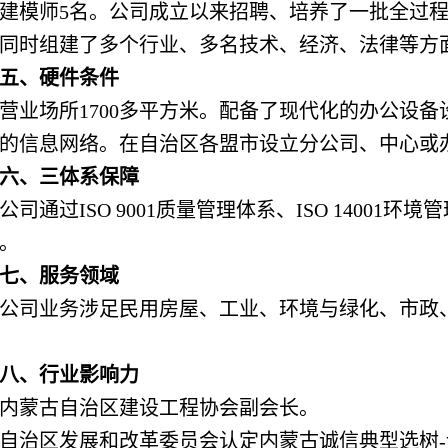
建模师5名。公司成立以来招聘、培养了一批全过
同时组建了多个行业、多名技术、经济、法律等方
五、硬件条件
营业场所1700多平方米。配备了现代化的办公设
的信息网络。在自治区各盟市设立分公司、中心或
六、三体系保障
公司通过ISO 9001质量管理体系、ISO 14001环
。
七、服务领域
公司业务涉足民用房屋、工业、环境与绿化、市政
八、行业影响力
内蒙古自治区建设工程协会副会长。
自治区发展和改革委员会认定内蒙古诚信典型选树