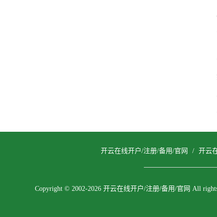
开云在线开户/注册/备用/官网
/
开云在
Copyright © 2002-2026 开云在线开户/注册/备用/官网 All rights r