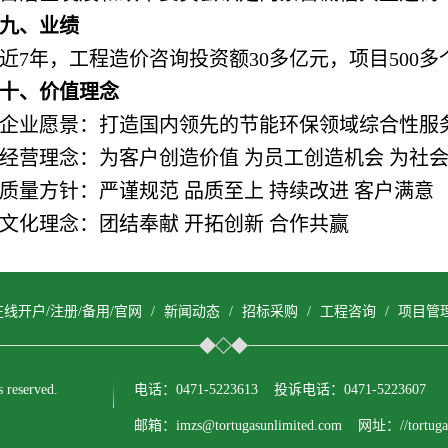
九、业绩
近7年，工程造价咨询投资额30多亿元，项目500多
十、价值理念
企业愿景：打造国内领先的节能环保领域综合性服
经营理念：为客户创造价值 为员工创造机会 为社
质量方针：严谨规范 品质至上 持续改进 客户满意
文化理念：团结奉献 开拓创新 合作共赢
线开户/注册/备用/官网
/
新闻动态
/
招标采购
/
工程咨询
/
项目管
eserved.
电话：0471-5223613 投诉电话：0471-5223607
邮箱：imzs@tortugasunlimited.com 网址：//tortugasu