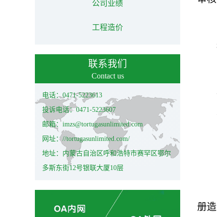
公司业绩
工程造价
联系我们
Contact us
电话：0471-5223613
投诉电话：0471-5223607
邮箱：imzs@tortugasunlimited.com
网址：//tortugasunlimited.com/
地址：内蒙古自治区呼和浩特市赛罕区鄂尔
多斯东街12号银联大厦10层
册造