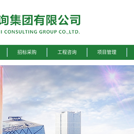
招标采购
工程咨询
项目管理