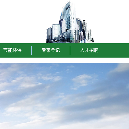
节能环保
专家登记
人才招聘