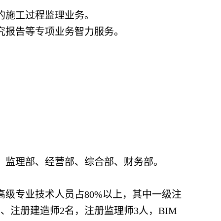
的施工过程监理业务。
究报告等专项业务智力服务。
、监理部、经营部、综合部、财务部。
高级专业技术人员占80%以上，其中一级注
、注册建造师2名，注册监理师3人，BIM