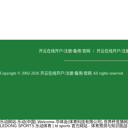
开云在线开户/注册/备用/官网
/
开云在线开户/注
Copyright © 2002-2026 开云在线开户/注册/备用/官网 All rights reserved.
乐动网站-乐动(中国)
Welcome-华体会(体育科技有限公司)
世界杯竞猜网
LEDONG SPORTS
乐动体育 | ld sports 官方网站 - 体育预测与知识挑