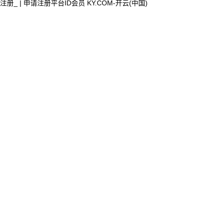
注册_ | 申请注册平台ID会员
KY.COM-开云(中国)