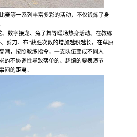
比赛等一系列丰富多彩的活动，不仅锻炼了身
。
吃蛇、数字接龙、兔子舞等暖场热身活动。在教练
子、剪刀、布”获胜次数的增加越积越长，在草原
高潮，按照教练指令，一支队伍变成不同人
求的不协调性导致落单的、超编的要表演节
事间的距离。