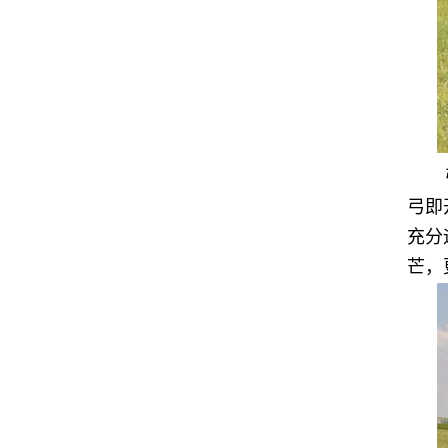
弓即
充分
芒，