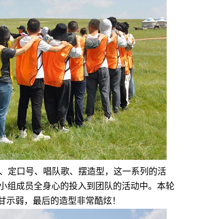
、定口号、唱队歌、摆造型，这一系列的活
小组成员全身心的投入到团队的活动中。本轮
不甘示弱，最后的造型非常酷炫！