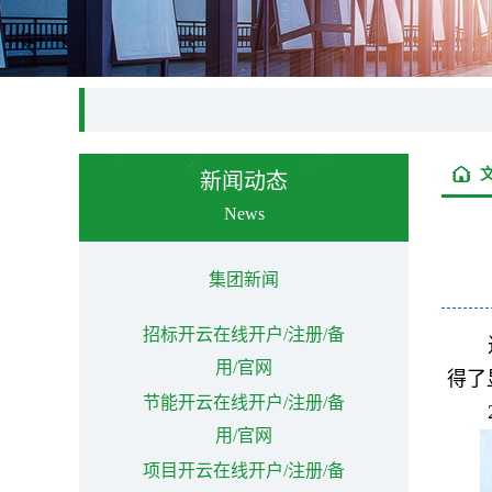
新闻动态
News
集团新闻
招标开云在线开户/注册/备
用/官网
得了
节能开云在线开户/注册/备
用/官网
项目开云在线开户/注册/备