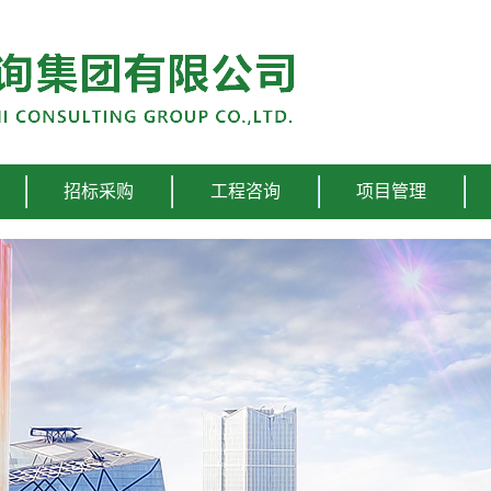
招标采购
工程咨询
项目管理