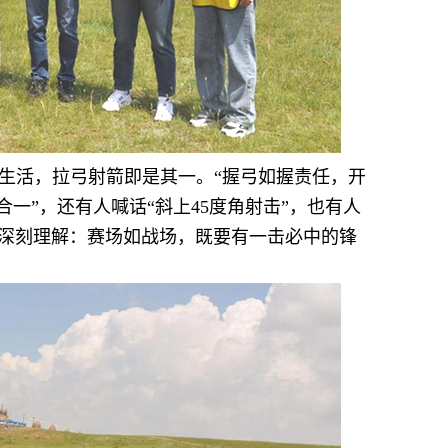
生活，拉弓射箭即是其一。“握弓如握责任，开
一”，还有人喊话“斜上45度角射击”，也有人
深刻理解：赛场如战场，既要有一击必中的锋