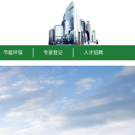
节能环保
专家登记
人才招聘