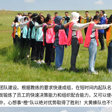
团队建设。根据教练的要求快速成组，在短时间内起队名
既锻炼了员工的快速决策能力和组织配合能力，又可以使
中，心想事“橙”队以绝对优势取得了胜利！大黄蜂队也