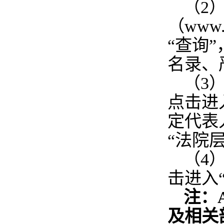
（2
（www
“查询
名录、
（3）
点击进
定代表
“法院
（4）
击进入
注：
及相关