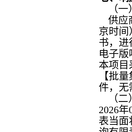
（一
供应商
京时间
书，进
电子版
本项目
【批量
件，无
（二
2026年
表当面