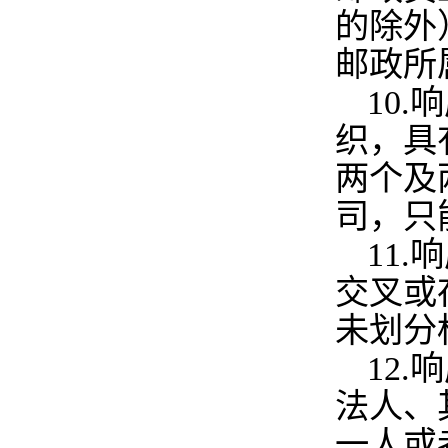
的除外
邮政所
10.
响
织，具
两个及
司，只
11.
响
交叉或
未划分
12.
响
法人、
一人或