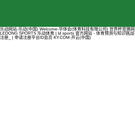
乐动网站-乐动(中国)
Welcome-华体会(体育科技有限公司)
世界杯竞猜网
LEDONG SPORTS
乐动体育 | ld sports 官方网站 - 体育预测与知识挑
注册_ | 申请注册平台ID会员
KY.COM-开云(中国)