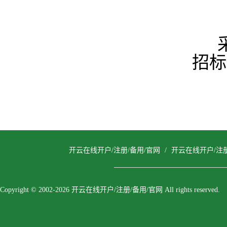
招标
开云在线开户/注册/备用/官网
/
开云在线开户/注
Copyright © 2002-2026 开云在线开户/注册/备用/官网 All rights reserved.