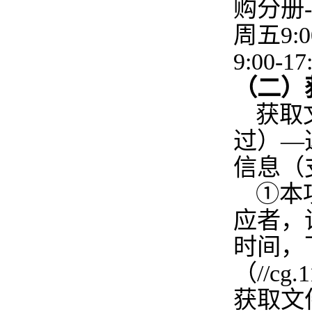
购分册-
周五9:0
9:00-1
（二）
获取
过）—
信息（
①本
应者，请
时间，
（//c
获取文