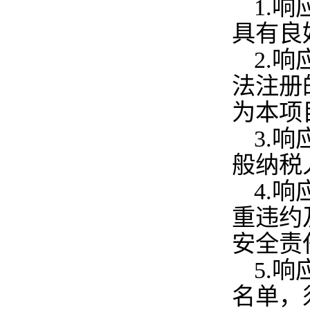
1.
响
具有良
2.
响
法注册
为本项
3.
响
般纳税
4.
响
重违约
安全责
5.
响
名单，