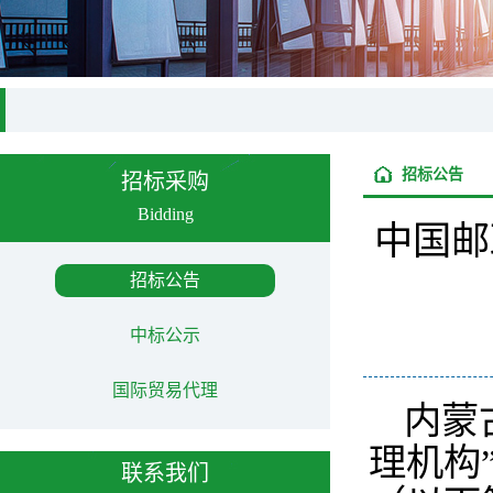
招标公告
招标采购
Bidding
中国邮
招标公告
中标公示
国际贸易代理
内蒙
理机构
联系我们