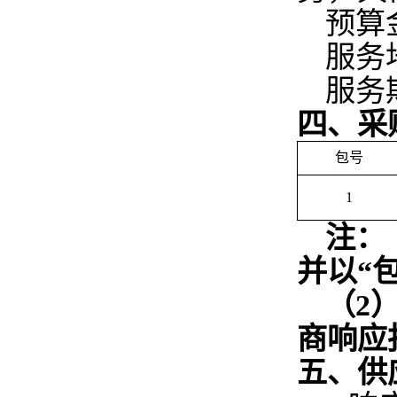
预算金
服务
服务
四、采
包号
1
注：
并以“
（2
商响应
五、供