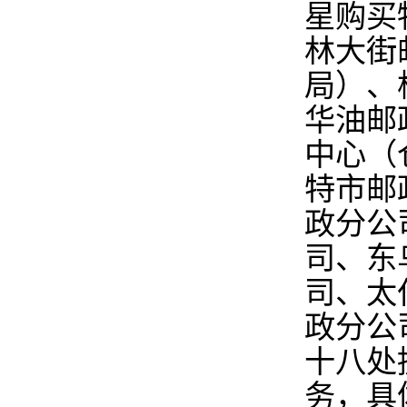
星购买
林大街
局）、
华油邮
中心（
特市邮
政分公
司、东
司、太
政分公
十八处
务，具