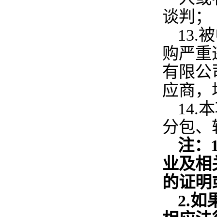
谈判；
13.
被
购严重
有限公
应商，
14.
本
分包、
注：
业及相
的证明
2.
如