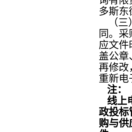
询有限
多斯东
（三
同。采
应文件
盖公章
再修改
重新电
注：
线上
政投标
购与供应