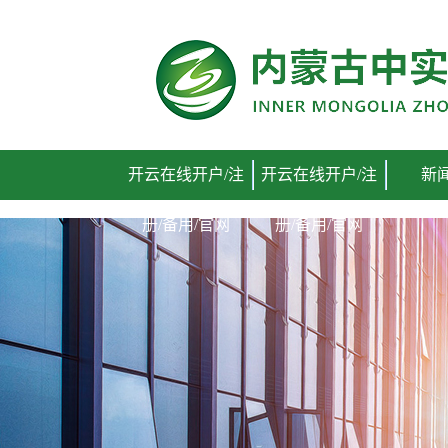
开云在线开户/注册/备用/官网
开云在线开户/注
开云在线开户/注
新
册/备用/官网
册/备用/官网