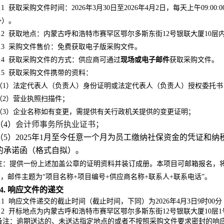
.1
获取采购文件时间：2026年3月30日至2026年4月2日，每天上午09:00:00至1
外）。
.2
获取地点：
内蒙古呼和浩特市赛罕区鄂尔多斯东街12号银联大厦10层
.3
采购文件售价：免费获取电子版采购文件
。
.4
获取采购文件的方式：供应商可通过
现场或电子邮件
获取采购文件。
.5
获取采购文件
携带的资料
：
（1）
法定代表人
（负责人）
身份证明或
法定代表人
（负责人）
授权委托书
（2）营业执照扫描件；
（3）企业名称如有变更，需提供有关行政机关提供的变更证明；
（4）
会计师事务所执业证书；
（5）2025年1月至今任意一个月为员工缴纳社保资金的凭证和
的承诺函（格式自拟）。
注：提供一份上述加盖公章的证明资料并装订成册
。本项目可邮箱报名，将以上
，邮件主题为“项目名称+项目编号+供应商名称+联系人+联系电话”。
4. 响应文件的递交
.1
响应文件递交的截止时间（截止时间，下同）为2026年4月3日9时00分
.2
开标地点为内蒙古呼和浩特市赛罕区鄂尔多斯东街12号银联大厦10层
备注：逾期送达的、未送达指定地点的或者不按照采购文件要求密封的响