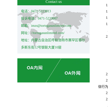
Contact us
1
电话：0471-5223613
1
1
投诉电话：0471-5223607
1
邮箱：imzs@tortugasunlimited.com
网址：//tortugasunlimited.com/
2
地址：内蒙古自治区呼和浩特市赛罕区鄂尔
多斯东街12号银联大厦10层
2
2
信行
2
2