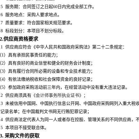
.5
服务期：合同签订之日起60日内完成全部工作。
.6
服务地点：采购人要求地点。
.7
质量要求：
符合国家相关规范要求
。
.8
标段划分：本项目不划分标段。
2.供应商资格要求
.1
供应商应符合《中华人民共和国政府采购法》第二十二条规定：
（1）具有承担民事责任的能力；
（2）具有良好的商业信誉和健全的财务会计制度；
（3）具有履行合同所必需的设备和专业技术能力；
（4）有依法缴纳税收和社会保障资金的良好记录；
（5）参加政府采购活动前三年内，在经营活动中没有重大违法记录。
.2
供应商须具有
《会计师事务所执业证书》；
.3
未被信用中国网、中国执行信息公开网、中国政府采购网列入重大税
为记录名单；在中国裁判
文书网无行贿犯罪记录
；
.4
供应商法定代表人为同一人或者存在控股、管理关系的不同供应商，
.5
本项目不接受联合体。
3. 采购文件的获取