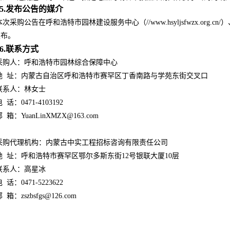
5.发布公告的媒介
本次采购公告在呼和浩特市园林建设服务中心（//www.hsyljsfwzx.org.cn/）、开云
发布。
6.联系方式
采购人：呼和浩特市园林综合保障中心
地 址：内蒙古自治区呼和浩特市赛罕区丁香南路与学苑东街交叉口
联系人：林女士
 话：0471-4103192
 箱：YuanLinXMZX@163.com
采购代理机构：内蒙古中实工程招标咨询有限责任公司
地 址：呼和浩特市赛罕区鄂尔多斯东街12号银联大厦10层
联系人：高星冰
 话：0471-5223622
 箱：zszbsfgs@126.com