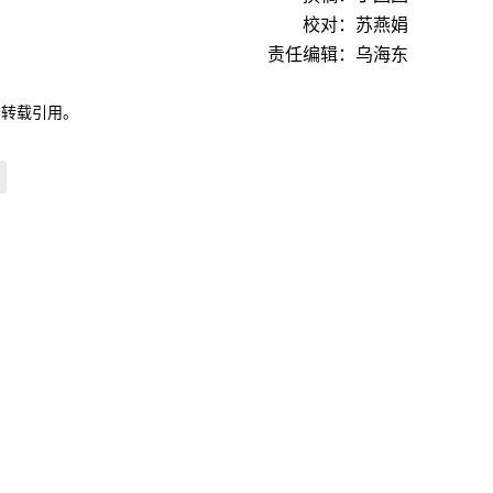
校对：苏燕娟
责任编辑：乌海东
自转载引用。