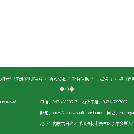
线开户/注册/备用/官网
/
新闻动态
/
招标采购
/
工程咨询
/
项目管
eserved.
电话：0471-5223613 投诉电话：0471-5223607
邮箱：imzs@tortugasunlimited.com 网址：//tortugasu
地址：内蒙古自治区呼和浩特市赛罕区鄂尔多斯东街