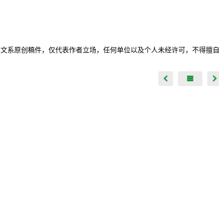
本文系原创稿件，仅代表作者立场，任何单位以及个人未经许可，不得擅