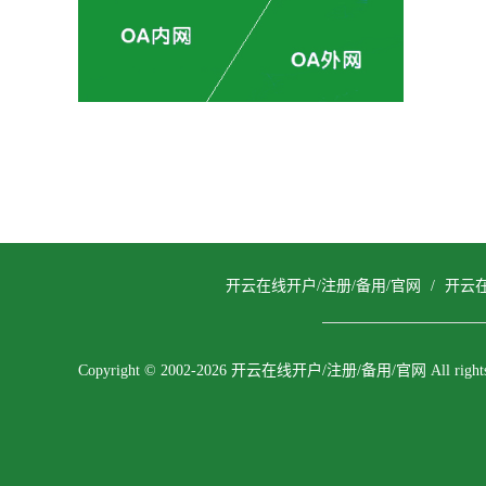
开云在线开户/注册/备用/官网
/
开云在
Copyright © 2002-2026 开云在线开户/注册/备用/官网 All rights r