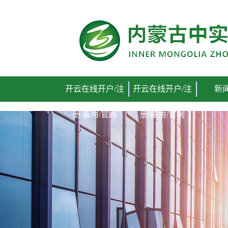
开云在线开户/注册/备用/官网
开云在线开户/注
开云在线开户/注
新
册/备用/官网
册/备用/官网