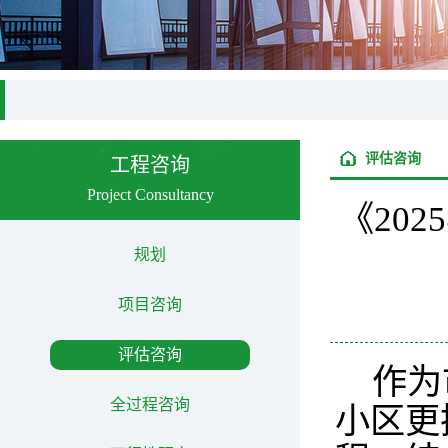
评估咨询
工程咨询
Project Consultancy
《20
规划
项目咨询
评估咨询
作为
全过程咨询
小区更