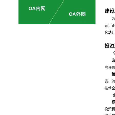
建设
元；
仑幼
投资
响评
责、
技术
投资