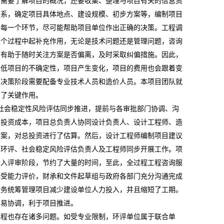
员需要了解项目的概况，还要收集、整理与项目有关的信息资
联系，确定项目具体地点、建设规模、初步方案等，编制项目
的每一个环节，尽可能帮助项目单位作出正确的决策。工程调
整个过程中起补充作用，无论是技术问题还是管理问题，咨询
，有助于随时关注方案是否偏离，及时采取纠偏措施。因此，
降低项目的不确定性，项目产生变化，项目的费用也会跟着变
资决策阶段需要配备专业技术人员和造价人员。本项目团队就
到了关键作用。
社会稳定性风险评估同步推进，提前与各审批部门协调、沟
制投资成本，项目总负责人协同设计负责人、设计工程师、造
方案，对总投资进行了估算。然后，设计工程师编制项目建议
、环评、社会稳定风险评估负责人及工程师同步开展工作。项
进入评审阶段，节约了大量的时间，至此，全过程工程咨询服
承受能力评价，财承和文件起草组与政府各部门充分沟通完成
服务统筹管理项目减少建设单位人力投入，并且缩短了工期。
容易协调，利于项目推进。
过程也存在诸多问题。如受专业限制，环评单位属于联合单