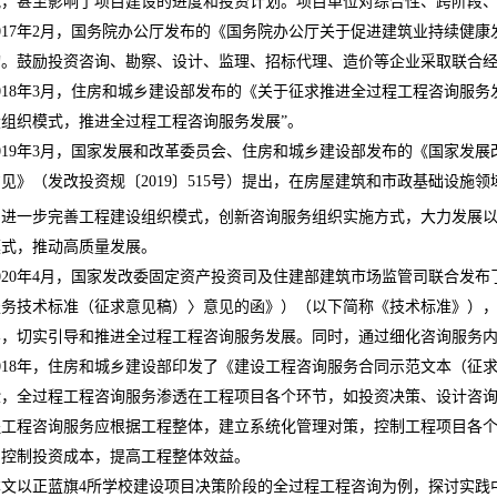
扰，甚至影响了项目建设的进度和投资计划。项目单位对综合性、跨阶段
017
年
2
月，国务院办公厅发布的《国务院办公厅关于促进建筑业持续健康
询。鼓励投资咨询、勘察、设计、监理、招标代理、造价等企业采取联合经
018
年
3
月，住房和城乡建设部发布的《关于征求推进全过程工程咨询服务
组织模式，推进全过程工程咨询服务发展”。
019
年
3
月，国家发展和改革委员会、住房和城乡建设部发布的《国家发展
意见
》（发改投资规〔
2019
〕
515
号）提出，在房屋建筑和市政基础设施领
，进一步完善工程建设组织模式，创新咨询服务组织实施方式，大力发展
模式，推动高质量发展。
020
年
4
月，国家发改委固定资产投资司及住建部建筑市场监管司联合发布
服务技术标准（征求意见稿）〉意见的函》）（以下简称《技术标准》）
容，切实引导和推进全过程工程咨询服务发展。同时，通过细化咨询服务
018
年，住房和城乡建设部印发了《建设工程咨询服务合同示范文本（征
验，全过程工程咨询服务渗透在工程项目各个环节，如投资决策、设计咨
程工程咨询服务应根据工程整体，建立系统化管理对策，控制工程项目各
，控制投资成本，提高工程整体效益。
本文以正蓝旗
4
所学校建设项目决策阶段的全过程工程咨询为例，探讨实践