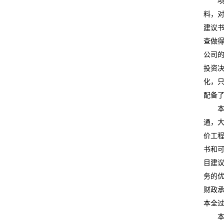
料，
建议
查做
公司
投资
化，
配备
通，
价工
书和
目建
务的
财政
本全