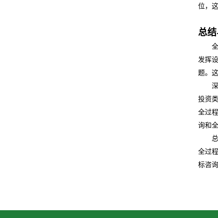
位，
总结
发挥
题。
投资
全过程
询和
全过
标咨