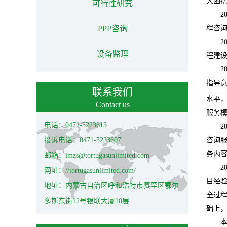
大困
可行性研究
2
PPP咨询
程咨
2
设备监理
程建设
2
指导
联系我们
水平
Contact us
服务
电话：0471-5223613
2
投诉电话：0471-5223607
咨询
务内
邮箱：imzs@tortugasunlimited.com
2
网址：//tortugasunlimited.com/
目经
地址：内蒙古自治区呼和浩特市赛罕区鄂尔
全过
多斯东街12号银联大厦10层
础上