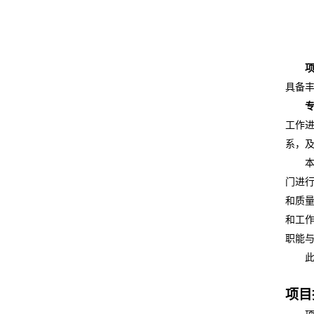
具备
工作
系，
门进
和质
和工
职能
项目