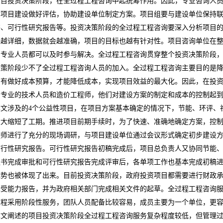
项目投资决策阶段，在全过程工程咨询中起统筹作用。因此，专业咨询人
对项目建设做好评估，协助建设单位制定方案。项目组要与建设单位保持
书、可行性研究报告等。投资决策阶段的全过程工程咨询要深入分析项目
得越详细，数据就会越准确，项目的目标也越有针对性。项目咨询单位在
的专业人员都可以及时参与解决。全过程工程咨询贯穿整个投资决策阶段
决策阶段少不了全过程工程咨询人员的加入。全过程工程咨询主要目的是
只有做好成本预算，才能降低成本，实现项目效益的最大化。因此，在投
了专业的技术人员和造价工程师，他们对建设方案的制定和成本的控制起
本文涉及的
4
个公益性项目，在项目方案基本确定的情况下，节能、环评、
大大缩短了工期。推进项目前期手续时，为了快速、准确地确定方案，控
程师进行了充分的现场调研，与项目建设单位通过会议形式确定初步建设
可行性研究报告。可行性研究报告初稿完成后，项目总负责人又协同节能
议书完成审批和可行性研究报告完成评审后，各单项工作也基本完成初稿
优势也被体现了出来。目前投资决策阶段，政府投资项目都需要进行财政
承受能力报告，并为政府相关部门完成相关文件的起草。全过程工程咨询
过程采用阶段性服务，团队人员配备比较容易，成员主要为一个单位，更
本文阐述的项目投资决策阶段全过程工程咨询服务复杂程度较低，但管理