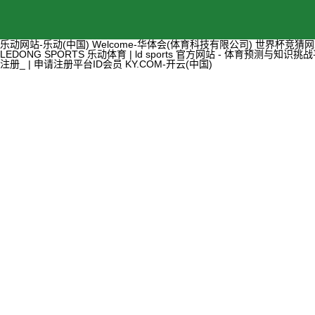
乐动网站-乐动(中国)
Welcome-华体会(体育科技有限公司)
世界杯竞猜网
LEDONG SPORTS
乐动体育 | ld sports 官方网站 - 体育预测与知识挑
注册_ | 申请注册平台ID会员
KY.COM-开云(中国)