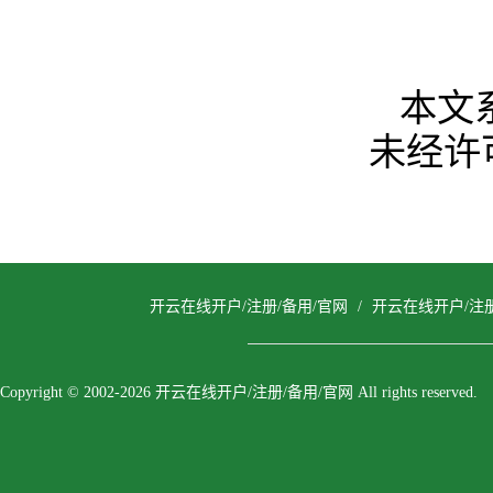
本文
未经许
开云在线开户/注册/备用/官网
/
开云在线开户/注
Copyright © 2002-2026 开云在线开户/注册/备用/官网 All rights reserved.