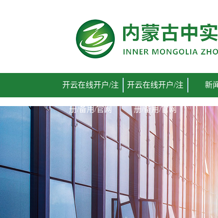
开云在线开户/注册/备用/官网
开云在线开户/注
开云在线开户/注
新
册/备用/官网
册/备用/官网