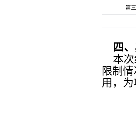
第
四、
本次
限制情
用，为