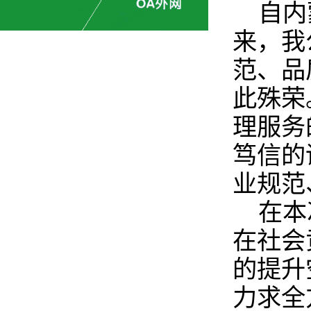
自内
来，我
范、品
此殊荣
理服务
笃信的
业规范
在本
在社会
的提升
力求全