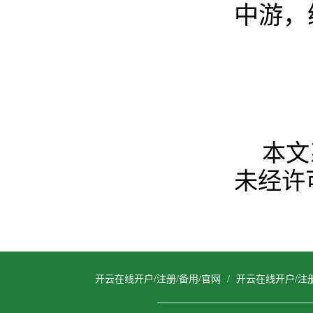
中游，
本文
未经许
开云在线开户/注册/备用/官网
/
开云在线开户/注