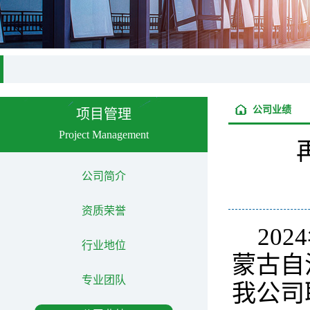
公司业绩
项目管理
Project Management
公司简介
资质荣誉
20
行业地位
蒙古自
专业团队
我公司