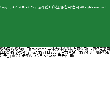
Copyright © 2002-2026 开云在线开户/注册/备用/官网 All rights reserved.
乐动网站-乐动(中国)
Welcome-华体会(体育科技有限公司)
世界杯竞猜网
LEDONG SPORTS
乐动体育 | ld sports 官方网站 - 体育预测与知识挑
注册_ | 申请注册平台ID会员
KY.COM-开云(中国)