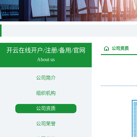
公司资质
开云在线开户/注册/备用/官网
About us
公司简介
组织机构
公司资质
公司荣誉