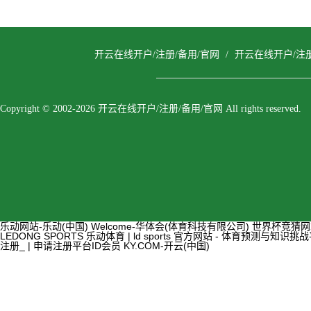
开云在线开户/注册/备用/官网
/
开云在线开户/注
Copyright © 2002-2026 开云在线开户/注册/备用/官网 All rights reserved.
乐动网站-乐动(中国)
Welcome-华体会(体育科技有限公司)
世界杯竞猜网
LEDONG SPORTS
乐动体育 | ld sports 官方网站 - 体育预测与知识挑
注册_ | 申请注册平台ID会员
KY.COM-开云(中国)