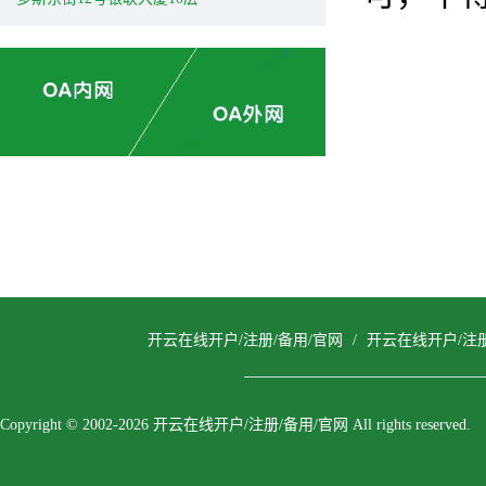
开云在线开户/注册/备用/官网
/
开云在线开户/注
Copyright © 2002-2026 开云在线开户/注册/备用/官网 All rights reserved.