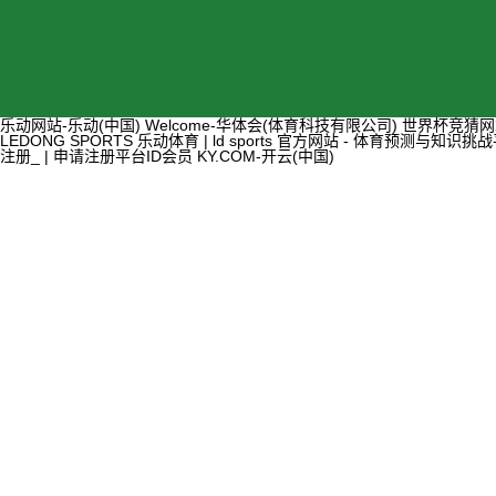
乐动网站-乐动(中国)
Welcome-华体会(体育科技有限公司)
世界杯竞猜网
LEDONG SPORTS
乐动体育 | ld sports 官方网站 - 体育预测与知识挑
注册_ | 申请注册平台ID会员
KY.COM-开云(中国)