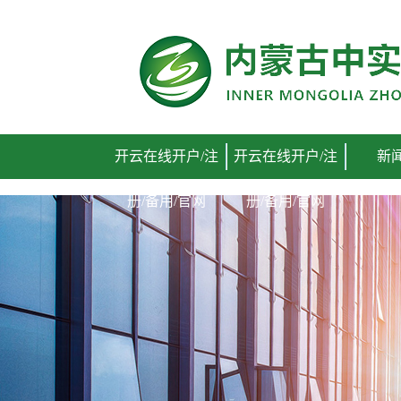
开云在线开户/注册/备用/官网
开云在线开户/注
开云在线开户/注
新
册/备用/官网
册/备用/官网