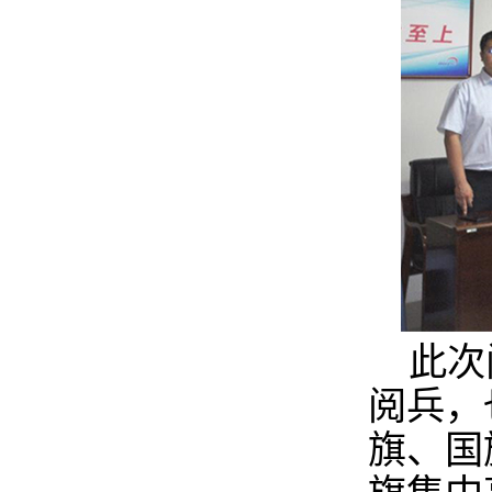
此次
阅兵，
旗、国