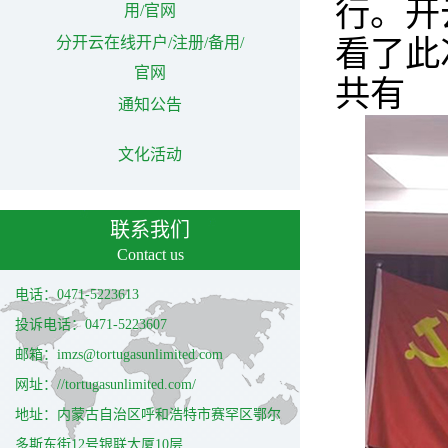
行。开
用/官网
分开云在线开户/注册/备用/
看了此
官网
共有
通知公告
文化活动
联系我们
Contact us
电话：0471-5223613
投诉电话：0471-5223607
邮箱：imzs@tortugasunlimited.com
网址：//tortugasunlimited.com/
地址：内蒙古自治区呼和浩特市赛罕区鄂尔
多斯东街12号银联大厦10层