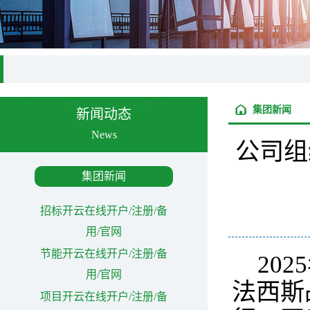
集团新闻
新闻动态
News
公司组
集团新闻
招标开云在线开户/注册/备
用/官网
节能开云在线开户/注册/备
20
用/官网
法西斯
项目开云在线开户/注册/备