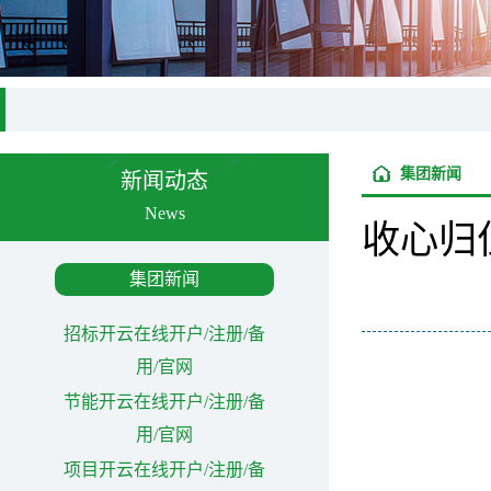
集团新闻
新闻动态
News
收心归
集团新闻
招标开云在线开户/注册/备
用/官网
节能开云在线开户/注册/备
用/官网
项目开云在线开户/注册/备