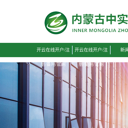
开云在线开户/注册/备用/官网
开云在线开户/注
开云在线开户/注
新
册/备用/官网
册/备用/官网