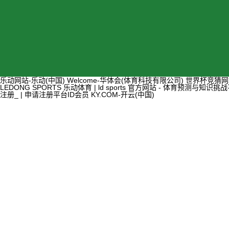
乐动网站-乐动(中国)
Welcome-华体会(体育科技有限公司)
世界杯竞猜网
LEDONG SPORTS
乐动体育 | ld sports 官方网站 - 体育预测与知识挑
注册_ | 申请注册平台ID会员
KY.COM-开云(中国)